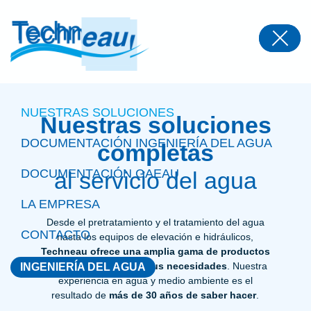
Panneau de gestion des cookies
NUESTRAS SOLUCIONES
Nuestras soluciones
DOCUMENTACIÓN INGENIERÍA DEL AGUA
completas
DOCUMENTACIÓN GAEAU
al servicio del agua
LA EMPRESA
Desde el pretratamiento y el tratamiento del agua
CONTACTO
hasta los equipos de elevación e hidráulicos,
Techneau ofrece una amplia gama de productos
para satisfacer todas sus necesidades
. Nuestra
INGENIERÍA DEL AGUA
experiencia en agua y medio ambiente es el
resultado de
más de 30 años de saber hacer
.