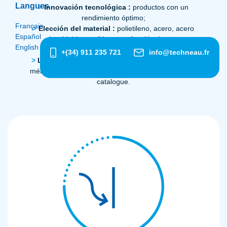
Langues
>
Innovación tecnológica :
productos con un
rendimiento óptimo;
Français
>
Elección del material :
polietileno, acero, acero
Español
inoxidable o poliéster, en función de sus
English
necesidades;
+(34) 911 235 721
info@techneau.fr
>
Livraison :
entre 24 et 72 heures pour la France
métropolitaine pour un grand nombre de références
catalogue.