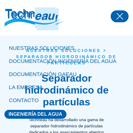
Panneau de gestion des cookies
NUESTRAS SOLUCIONES
NUESTRAS SOLUCIONES
>
SEPARADOR HIDRODINÁMICO DE
DOCUMENTACIÓN INGENIERÍA DEL AGUA
PARTÍCULAS
DOCUMENTACIÓN GAEAU
Separador
LA EMPRESA
hidrodinámico de
partículas
CONTACTO
INGENIERÍA DEL AGUA
Techneau ha desarrollado una gama de
separador hidrodinámico de partículas
dedicados a los aparcamientos abiertos