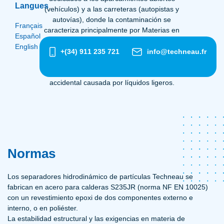
Langues
(vehículos) y a las carreteras (autopistas y
autovías), donde la contaminación se
Français
caracteriza principalmente por Materias en
Español
suspensión en las que se fija la mayor parte
English
(80%) de los contaminantes. Estas
+(34) 911 235 721
info@techneau.fr
instalaciones también tienen capacidad para
interceptar la contaminación crónica y
accidental causada por líquidos ligeros.
Normas
Los separadores hidrodinámico de partículas Techneau se
fabrican en acero para calderas S235JR (norma NF EN 10025)
con un revestimiento epoxi de dos componentes externo e
interno, o en poliéster.
La estabilidad estructural y las exigencias en materia de