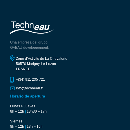
Una empresa del grupo
GAEAU développement.
Zone d’Activité de La Chevalerie
50570 Marigny-Le-Lozon
FRANCE
+(34) 911 235 721
info@techneau.fr
Horario de apertura
Lunes > Jueves
8h – 12h
|
13h30 – 17h
Viernes
8h – 12h
|
13h – 16h