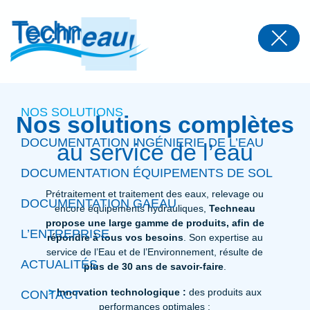
Panneau de gestion des cookies
NOS SOLUTIONS
Nos solutions complètes
DOCUMENTATION INGÉNIERIE DE L’EAU
au service de l’eau
DOCUMENTATION ÉQUIPEMENTS DE SOL
Prétraitement et traitement des eaux, relevage ou
DOCUMENTATION GAEAU
encore équipements hydrauliques,
Techneau
propose une large gamme de produits, afin de
L’ENTREPRISE
répondre à tous vos besoins
. Son expertise au
service de l’Eau et de l’Environnement, résulte de
ACTUALITÉS
plus de 30 ans de savoir-faire
.
>
Innovation technologique :
des produits aux
CONTACT
performances optimales ;