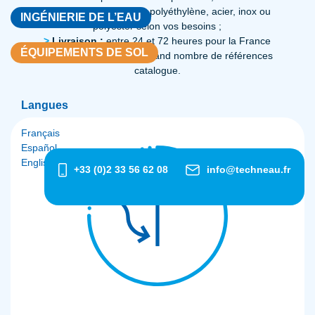
>
Choix du matériau :
polyéthylène, acier, inox ou
INGÉNIERIE DE L’EAU
polyester selon vos besoins ;
>
Livraison :
entre 24 et 72 heures pour la France
ÉQUIPEMENTS DE SOL
métropolitaine pour un grand nombre de références
catalogue.
Langues
Français
Español
English
+33 (0)2 33 56 62 08
info@techneau.fr