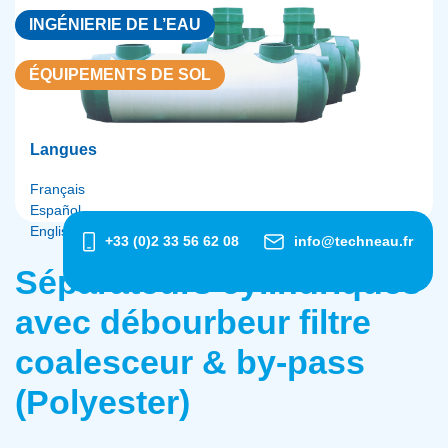
INGÉNIERIE DE L’EAU
ÉQUIPEMENTS DE SOL
Langues
Français
Español
English
+33 (0)2 33 56 62 08
info@techneau.fr
Séparateurs cylindriques
avec débourbeur filtre
coalesceur & by-pass
(Polyester)