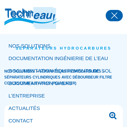
Panneau de gestion des cookies
NOS SOLUTIONS
SÉPARATEURS HYDROCARBURES
DOCUMENTATION INGÉNIERIE DE L’EAU
DOCUMENTATION ÉQUIPEMENTS DE SOL
>
>
NOS SOLUTIONS
SÉPARATEURS HYDROCARBURES
SÉPARATEURS CYLINDRIQUES AVEC DÉBOURBEUR FILTRE
DOCUMENTATION GAEAU
COALESCEUR & BY-PASS (POLYESTER)
L’ENTREPRISE
ACTUALITÉS
CONTACT