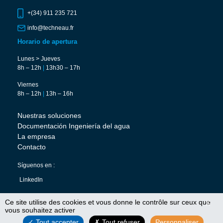
+(34) 911 235 721
info@techneau.fr
Horario de apertura
Lunes > Jueves
8h – 12h
|
13h30 – 17h
Viernes
8h – 12h
|
13h – 16h
Nuestras soluciones
Documentación Ingeniería del agua
La empresa
Contacto
Síguenos en :
LinkedIn
Ce site utilise des cookies et vous donne le contrôle sur ceux que
X
vous souhaitez activer
Tout accepter
Tout refuser
Personnaliser