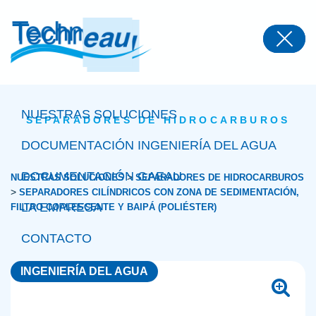
Panneau de gestion des cookies
NUESTRAS SOLUCIONES
SEPARADORES DE HIDROCARBUROS
DOCUMENTACIÓN INGENIERÍA DEL AGUA
DOCUMENTACIÓN GAEAU
>
NUESTRAS SOLUCIONES
SEPARADORES DE HIDROCARBUROS
>
SEPARADORES CILÍNDRICOS CON ZONA DE SEDIMENTACIÓN,
LA EMPRESA
FILTRO COALESCENTE Y BAIPÁ (POLIÉSTER)
CONTACTO
INGENIERÍA DEL AGUA