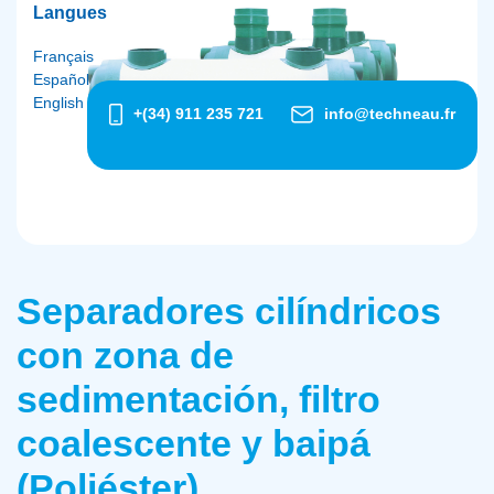
Langues
Français
Español
English
+(34) 911 235 721
info@techneau.fr
Separadores cilíndricos
con zona de
sedimentación, filtro
coalescente y baipá
(Poliéster)