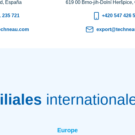
d, España
619 00 Brno-jih-Dolní Heršpice
1 235 721
+420 547 426 
echneau.com
export@technea
iliales
international
Europe