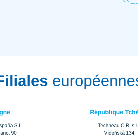
Filiales
européenne
gne
République Tch
spaña S.L
Techneau Č.R. s.r.
rano, 90
Vídeňská 134,