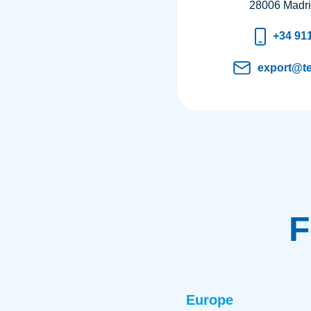
28006 Madri
+34 91
export@t
F
Europe