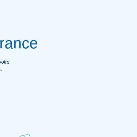
rance
votre
.