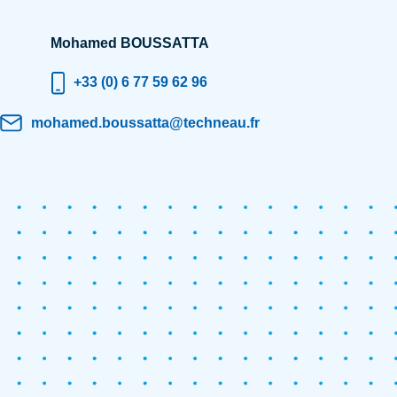
Mohamed BOUSSATTA
+33 (0) 6 77 59 62 96
mohamed.boussatta@techneau.fr