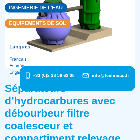
INGÉNIERIE DE L’EAU
ÉQUIPEMENTS DE SOL
Langues
Français
Español
English
+33 (0)2 33 56 62 08
info@techneau.fr
Séparateurs
d’hydrocarbures avec
débourbeur filtre
coalesceur et
compartiment relevage