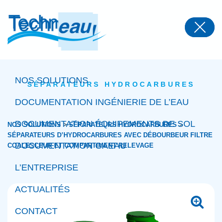
Panneau de gestion des cookies
NOS SOLUTIONS
SÉPARATEURS HYDROCARBURES
DOCUMENTATION INGÉNIERIE DE L’EAU
DOCUMENTATION ÉQUIPEMENTS DE SOL
>
>
NOS SOLUTIONS
SÉPARATEURS HYDROCARBURES
SÉPARATEURS D’HYDROCARBURES AVEC DÉBOURBEUR FILTRE
DOCUMENTATION GAEAU
COALESCEUR ET COMPARTIMENT RELEVAGE
L’ENTREPRISE
ACTUALITÉS
CONTACT