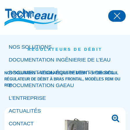
Panneau de gestion des cookies
NOS SOLUTIONS
RÉGULATEURS DE DÉBIT
DOCUMENTATION INGÉNIERIE DE L’EAU
DOCUMENTATION ÉQUIPEMENTS DE SOL
>
>
NOS SOLUTIONS
RÉGULATEURS DE DÉBIT
HYDRORÉGUL
RÉGULATEUR DE DÉBIT À BRAS FRONTAL, MODÈLES RDM OU
DOCUMENTATION GAEAU
RDF
L’ENTREPRISE
ACTUALITÉS
CONTACT