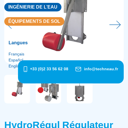
INGÉNIERIE DE L’EAU
ÉQUIPEMENTS DE SOL
Langues
Français
Español
English
+33 (0)2 33 56 62 08
info@techneau.fr
HydroRégul Régulateur