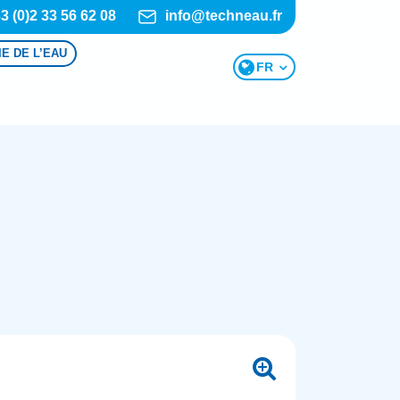
3 (0)2 33 56 62 08
info@techneau.fr
IE DE L’EAU
FR