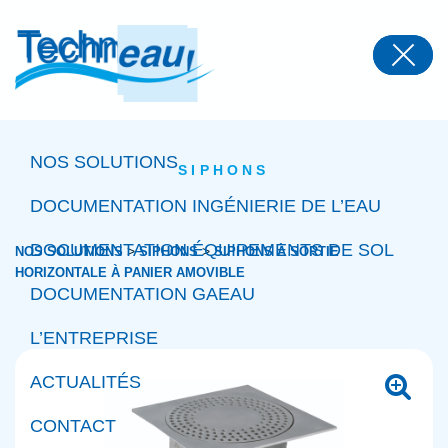
Panneau de gestion des cookies
NOS SOLUTIONS
SIPHONS
DOCUMENTATION INGÉNIERIE DE L’EAU
DOCUMENTATION ÉQUIPEMENTS DE SOL
>
>
NOS SOLUTIONS
SIPHONS
SIPHONS À SORTIE
HORIZONTALE À PANIER AMOVIBLE
DOCUMENTATION GAEAU
L’ENTREPRISE
ACTUALITÉS
CONTACT