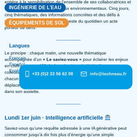
entière à la sensibilisation de l’ensemble de ses collaboratrices et
INGÉNIERIE DE L’EAU
collaborateurs aux grands enjeux environnementaux. Cinq jours,
cinq thématiques, des informations concrètes et des défis à
relever — pour faire de chaque geste du quotidien un acte
ÉQUIPEMENTS DE SOL
porteur de sens.
Langues
Le principe : chaque matin, une nouvelle thématique
Français
accompagnée d’un
« Le saviez-vous »
pour éclairer les enjeux
Español
en chiffres, et un
défi du jour
à relever individuellement ou
English
collectivement. Un format volontairement accessible, pour toucher
+33 (0)2 33 56 62 08
info@techneau.fr
chacun·e là où il se trouve — dans ses habitudes de
déplacement, devant son écran, dans son espace de travail ou
dans son assiette.
Lundi 1er juin · Intelligence artificielle
Saviez-vous qu’une requête adressée à une IA générative peut
consommer jusqu’à dix fois plus d’énergie qu’une simple