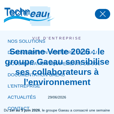
Panneau de gestion des cookies
VIE D'ENTREPRISE
NOS SOLUTIONS
Semaine Verte 2026 : le
DOCUMENTATION INGÉNIERIE DE L’EAU
groupe Gaeau sensibilise
DOCUMENTATION ÉQUIPEMENTS DE SOL
ses collaborateurs à
DOCUMENTATION GAEAU
l’environnement
L’ENTREPRISE
ACTUALITÉS
29/06/2026
CONTACT
Du
1er au 5 juin 2026
, le groupe Gaeau a consacré une semaine